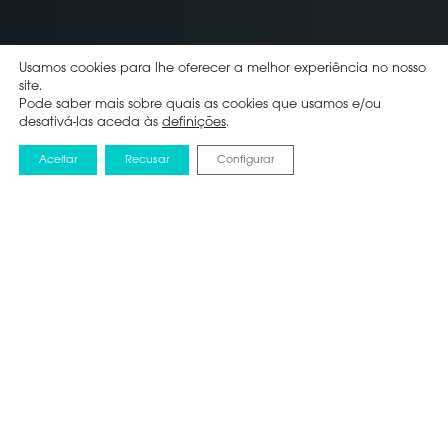
Usamos cookies para lhe oferecer a melhor experiência no nosso
site.
Pode saber mais sobre quais as cookies que usamos e/ou
desativá-las aceda às
definições
.
Aceitar
Recusar
Configurar
NOTICIAS
30 JUNHO 2025
HISENSE PATROCINA
ETERNO GALLERY QUE
SE ESTREIA COM
EXPOSIÇÃO