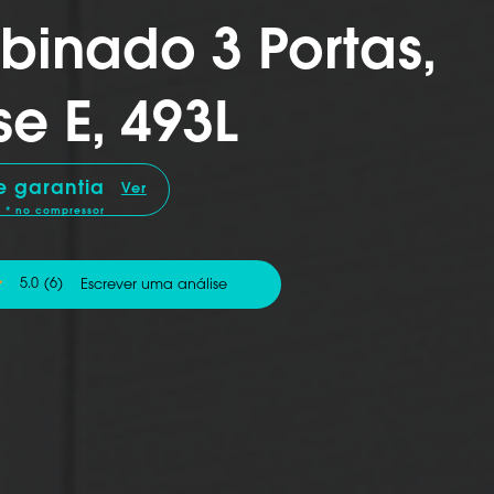
inado 3 Portas,
se E, 493L
e garantia
Ver
* no compressor
5.0
(6)
Escrever uma análise