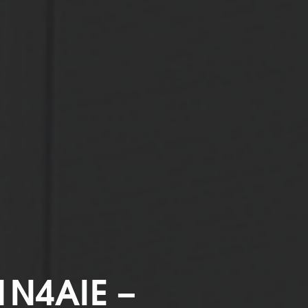
1N4AIE –