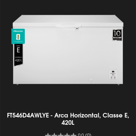
FT546D4AWLYE - Arca Horizontal, Classe E,
420L
0.0
(0)