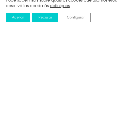
Pode saber mais sobre quais as cookies que usamos e/ou
desativá-las aceda às
definições
.
Aceitar
Recusar
Configurar