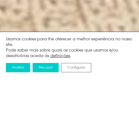
Usamos cookies para lhe oferecer a melhor experiência no nosso
site.
Pode saber mais sobre quais as cookies que usamos e/ou
desativá-las aceda às
definições
.
Aceitar
Recusar
Configurar
NOTICIAS
2 OUTUBRO 2024
Hisense estabelece
parceria com a Xbox
para oferecer