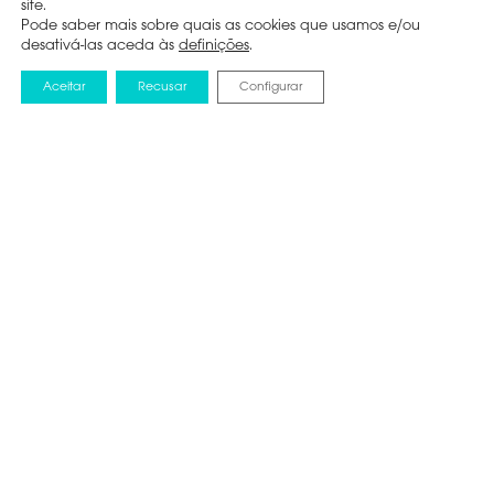
site.
Pode saber mais sobre quais as cookies que usamos e/ou
desativá-las aceda às
definições
.
Aceitar
Recusar
Configurar
NOTICIAS
30 JUNHO 2025
UM MUNDO, UM ECRÃ.
APROVEITA O
MOMENTO NO
MUNDIAL DE CLUBES
DA FIFA 2025™ COM A
HISENSE