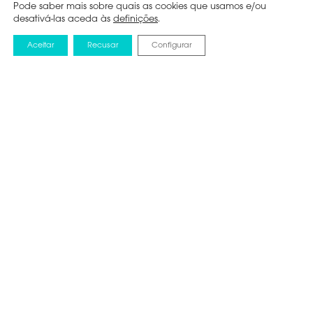
Pode saber mais sobre quais as cookies que usamos e/ou
desativá-las aceda às
definições
.
Aceitar
Recusar
Configurar
NOTICIAS
30 JUNHO 2025
NOVA SÉRIE DE
TELEVISÕES HISENSE
U7Q. UMA
EXPERIÊNCIA
RENOVADA PARA
JOGADORES E
ADEPTOS