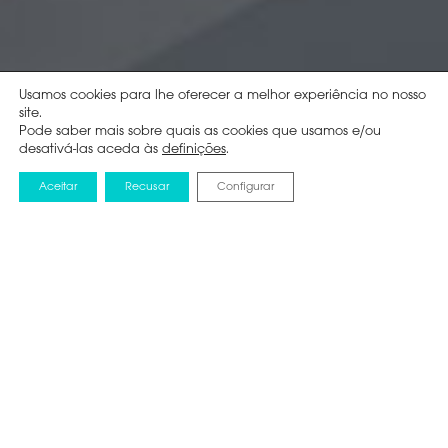
Usamos cookies para lhe oferecer a melhor experiência no nosso
site.
Pode saber mais sobre quais as cookies que usamos e/ou
desativá-las aceda às
definições
.
Aceitar
Recusar
Configurar
ETIQUETAS
ECODISIGN
TV
SMARTPHONES
ENERGÉTICAS
Transferir etiqueta Máquinas de lavar e secar
Transferir etiqueta Máquinas loiça