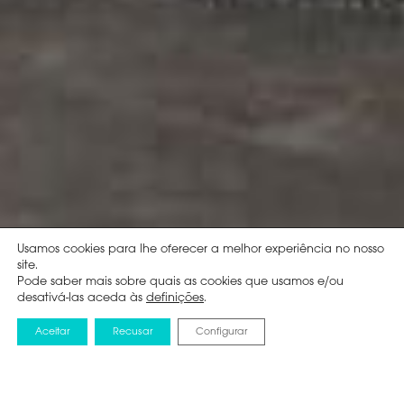
Usamos cookies para lhe oferecer a melhor experiência no nosso
site.
Pode saber mais sobre quais as cookies que usamos e/ou
desativá-las aceda às
definições
.
Aceitar
Recusar
Configurar