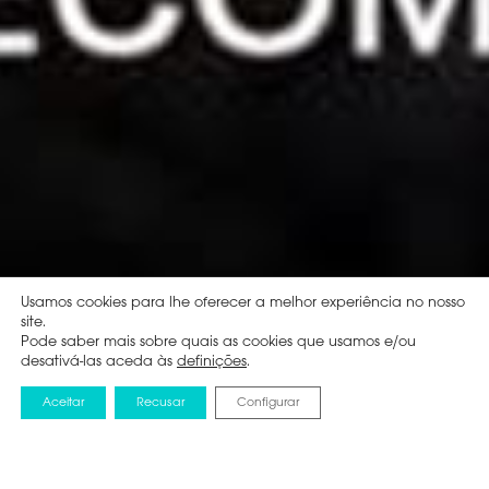
Usamos cookies para lhe oferecer a melhor experiência no nosso
site.
Pode saber mais sobre quais as cookies que usamos e/ou
desativá-las aceda às
definições
.
Aceitar
Recusar
Configurar