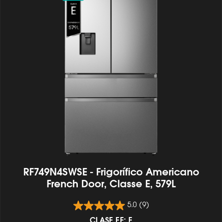
RF749N4SWSE - Frigorífico Americano
French Door, Classe E, 579L
5.0
(9)
CLASE EE: E