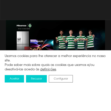
Usamos cookies para lhe oferecer a melhor experiência no nosso
site.
Pode saber mais sobre quais as cookies que usamos e/ou
desativá-las aceda às
definições
.
Mantenha-se informado
Aceitar
Recusar
Configurar
Subscreva a nossa newsletter para estar a
par de todas as nossas campanhas.