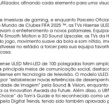
 utilizador, afinando cada elemento para uma visua
s imersivas de gaming, e enquanto Parceiro Oficia
undo de Clubes FIFA 2025 ™, as TVs Hisense ULED
evam o entretenimento a novos patamares. Equip
 AI Smooth Motion e 3D Sound Upscaler, as TVs da 
 do jogo, movimento suave da bola e som nítido, im
ivesse no estádio a torcer pela sua equipa favorit
 casa.
Hisense ULED Mini-LED de 100 polegadas foram amp
 principais meios de comunicação social, desta
sense em tecnologia de televisão. O modelo ULED X
 por “estabelecer novas referências de desempen
dade de imagem” pela Sound & Vision, enquanto 
a os Innovation Awards da Future. Além disso, o U
’ Choice” do Tom’s Guide e foi reconhecido como u
la Digital Trends, tendo sido também aprovado p