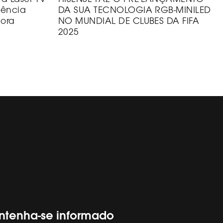
iência
DA SUA TECNOLOGIA RGB-MINILED
dora
NO MUNDIAL DE CLUBES DA FIFA
2025
tenha-se informado
Segue-nos
Hisense Global
PORTUGAL