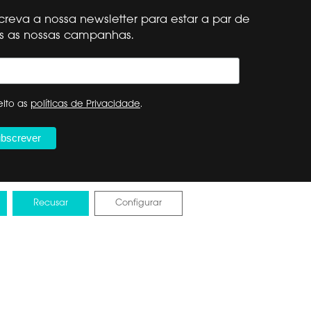
creva a nossa newsletter para estar a par de
s as nossas campanhas.
ito as
políticas de Privacidade
.
Recusar
Configurar
o de Dados da UE
Design by Pixelarte