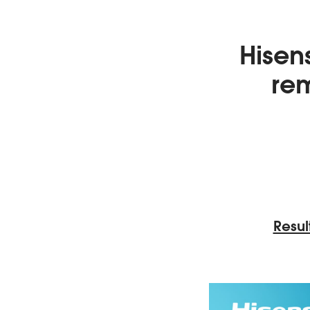
Hisen
rem
Resul