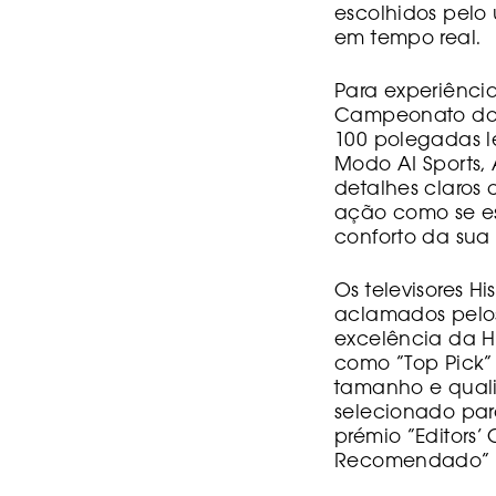
escolhidos pelo
em tempo real.
Para experiência
Campeonato do M
100 polegadas l
Modo AI Sports,
detalhes claros
ação como se est
conforto da sua
Os televisores 
aclamados pelos
excelência da Hi
como “Top Pick”
tamanho e quali
selecionado par
prémio “Editors
Recomendado” pe