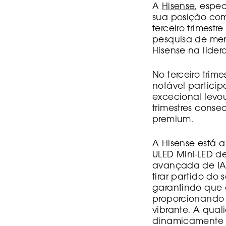
A
Hisense
, espec
sua posição com
terceiro trimest
pesquisa de mer
Hisense na lide
No terceiro trim
notável partici
excecional levou
trimestres cons
premium.
A Hisense está 
ULED Mini-LED d
avançada de IA 
tirar partido do
garantindo que 
proporcionando 
vibrante. A qua
dinamicamente a