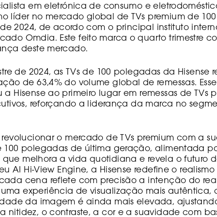
ialista em eletrónica de consumo e eletrodomésticos
o líder no mercado global de TVs premium de 10
re de 2024, de acordo com o principal instituto inter
cado Omdia. Este feito marca o quarto trimestre c
rança deste mercado.
estre de 2024, as TVs de 100 polegadas da Hisense
pação de 63,4% do volume global de remessas. Es
 a Hisense ao primeiro lugar em remessas de TVs p
ecutivos, reforçando a liderança da marca no segm
a revolucionar o mercado de TVs premium com a s
e 100 polegadas de última geração, alimentada po
que melhora a vida quotidiana e revela o futuro d
 seu AI Hi-View Engine, a Hisense redefine o realis
cada cena reflete com precisão a intenção do real
uma experiência de visualização mais autêntica,
lidade da imagem é ainda mais elevada, ajustand
 nitidez, o contraste, a cor e a suavidade com ba