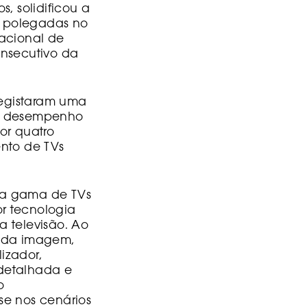
, solidificou a
0 polegadas no
nacional de
onsecutivo da
 registaram uma
se desempenho
or quatro
ento de TVs
ua gama de TVs
r tecnologia
a televisão. Ao
mo da imagem,
izador,
 detalhada e
o
se nos cenários