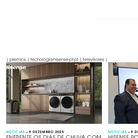
| premios | tecnologia-hisense-pt-pt | televisores |
NOTICIAS
9 DEZEMBRO 2025
NOTICIAS
9 
ENFRENTE OS DIAS DE CHUVA COM
HISENSE P