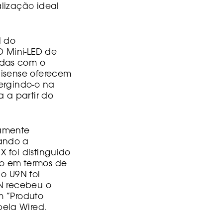
lização ideal
l do
 Mini-LED de
adas com o
Hisense oferecem
ergindo-o na
a a partir do
lamente
cando a
 foi distinguido
ho em termos de
o U9N foi
8N recebeu o
m “Produto
ela Wired.