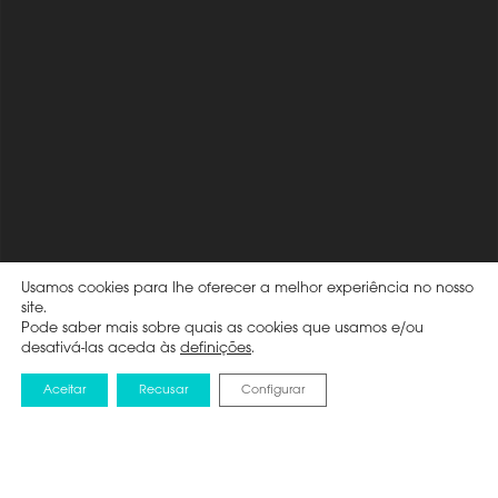
Usamos cookies para lhe oferecer a melhor experiência no nosso
site.
Pode saber mais sobre quais as cookies que usamos e/ou
desativá-las aceda às
definições
.
Aceitar
Recusar
Configurar