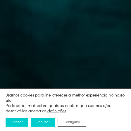
Usamos cookies para lhe oferecer a melhor experiência no nosso
site.
Pode saber mais sobre quais as cookies que usamos e/ou
desativá-las aceda às
definições
.
Aceitar
Recusar
Configurar