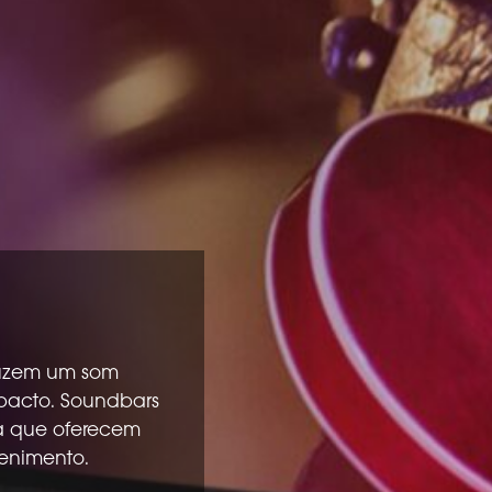
duzem um som
mpacto. Soundbars
a que oferecem
enimento.