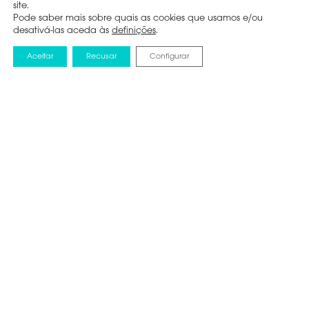
site.
Pode saber mais sobre quais as cookies que usamos e/ou
desativá-las aceda às
definições
.
Aceitar
Recusar
Configurar
NOTICIAS
9 DEZEMBRO 2025
HISENSE PORTUGAL E ID
LOGISTICS REFORÇAM
PARCERIA FOCADA NO
CRESCIMENTO E NA
INOVAÇÃO LOGÍSTICA