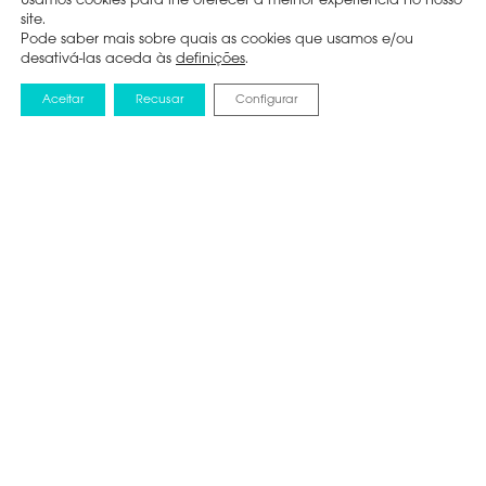
Usamos cookies para lhe oferecer a melhor experiência no nosso
site.
Pode saber mais sobre quais as cookies que usamos e/ou
desativá-las aceda às
definições
.
Aceitar
Recusar
Configurar
BLOG
5 ABRIL 2021
Os melhores
conselhos para
preparar o seu
equipamento de ar
condicionado para os
meses mais quentes