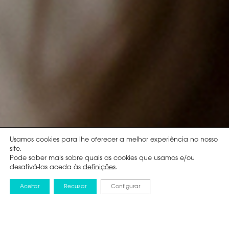
Usamos cookies para lhe oferecer a melhor experiência no nosso
site.
Pode saber mais sobre quais as cookies que usamos e/ou
desativá-las aceda às
definições
.
Aceitar
Recusar
Configurar
BLOG
13 JANEIRO 2022