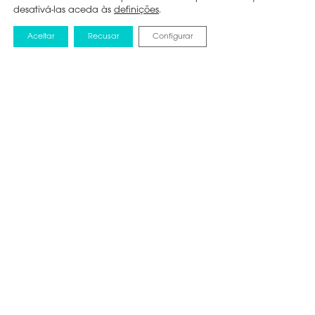
desativá-las aceda às
definições
.
Aceitar
Recusar
Configurar
NOTICIAS
25 JUNHO 2026
Hisense leva
mensagem “Inovação
que dá Brilho à Vida”
ao Campeonato do
Mundo da FIFA 2026™