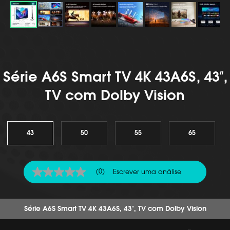
Série A6S Smart TV 4K 43A6S, 43″,
TV com Dolby Vision
43
50
55
65
(0)
Escrever uma análise
Sem
valor
de
classificação
Link
Série A6S Smart TV 4K 43A6S, 43″, TV com Dolby Vision
para
a