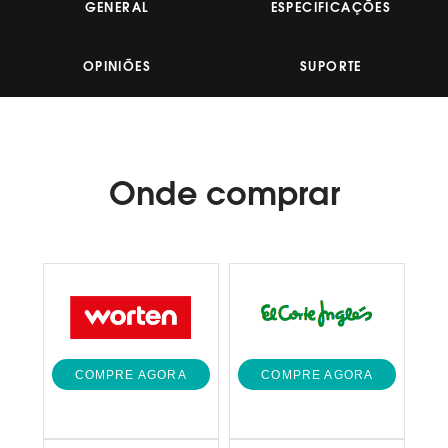
mesma
GENERAL
ESPECIFICAÇÕES
página.
OPINIÕES
SUPORTE
Onde
comprar
COMPRE AGORA
COMPRE AGORA