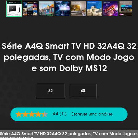
Série A4Q Smart TV HD 32A4Q 32
polegadas, TV com Modo Jogo
e som Dolby MS12
32
40
4.4
(11)
Escrever uma análise
4.4
de
5
estrelas,
Série A4Q Smart TV HD 32A4Q 32 polegadas, TV com Modo Jogo e
valor