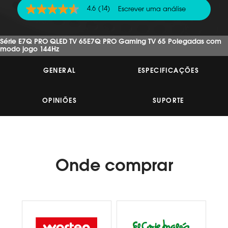
4.6
(14)
Escrever uma análise
4.6
de
5
estrelas,
Série E7Q PRO QLED TV 65E7Q PRO Gaming TV 65 Polegadas com
valor
modo jogo 144Hz
médio
de
classificação.
GENERAL
ESPECIFICAÇÕES
Read
14
Reviews.
OPINIÕES
SUPORTE
Link
para
a
mesma
página.
Onde
comprar