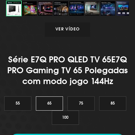
VER VÍDEO
Série E7Q PRO QLED TV 65E7Q
PRO Gaming TV 65 Polegadas
com modo jogo 144Hz
55
65
75
85
100