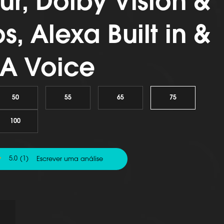
ur, Dolby Vision &
, Alexa Built in &
A Voice
50
55
65
75
100
5.0
(1)
Escrever uma análise