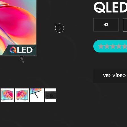
QLED
43
Sem
valor
de
classificação
Link
para
a
VER VÍDEO
mesma
página.