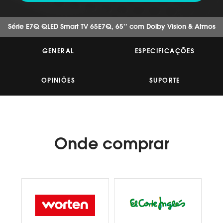
de
5
estrelas,
valor
Série E7Q QLED Smart TV 65E7Q, 65’’ com Dolby Vision & Atmos
médio
de
classificação.
GENERAL
ESPECIFICAÇÕES
Read
13
Reviews.
OPINIÕES
SUPORTE
Link
para
a
mesma
página.
Onde
comprar