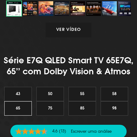
VER VÍDEO
Série E7Q QLED Smart TV 65E7Q,
65’’ com Dolby Vision & Atmos
43
50
55
58
65
75
85
98
4.6
(13)
Escrever uma análise
4.6