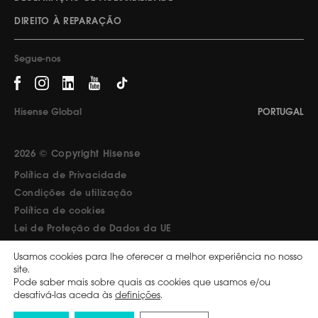
DIREITO À REPARAÇÃO
Segue-nos
Hisense Global
PORTUGAL
2026 © Copyright Hisense
Política de Privacidade
Condições de utilização
Política de cookies
Lei de Proteção de Dados da UE
Design by Pixelarte
Usamos cookies para lhe oferecer a melhor experiência no nosso
site.
Pode saber mais sobre quais as cookies que usamos e/ou
desativá-las aceda às
definições
.