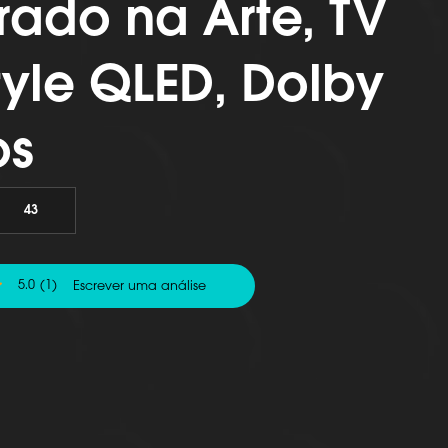
irado na Arte, TV
style QLED, Dolby
os
43
5.0
(1)
Escrever uma análise