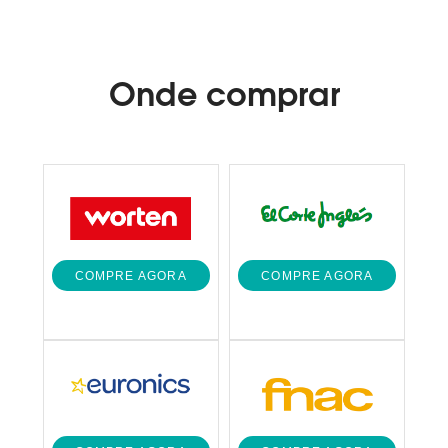
a
mesma
página.
Onde
comprar
COMPRE AGORA
COMPRE AGORA