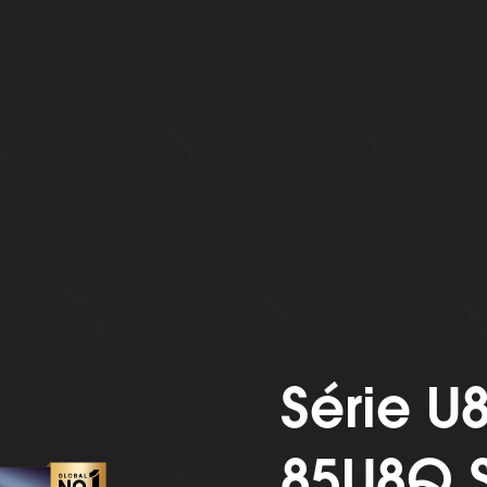
Série U
85U8Q S