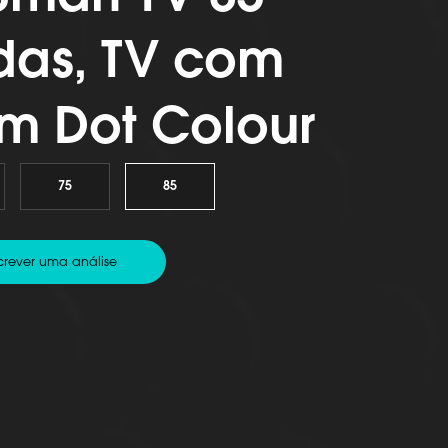
das, TV com
m Dot Colour
75
85
crever uma análise