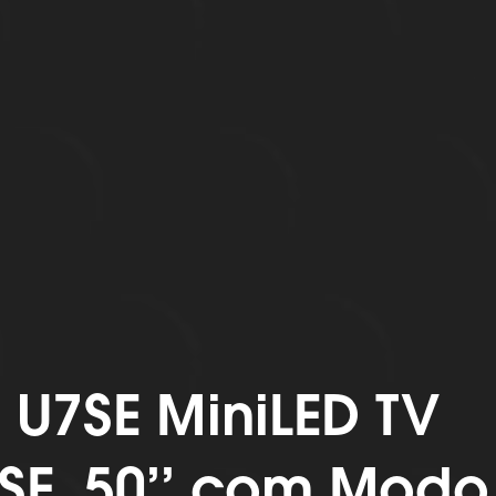
e U7SE MiniLED TV
SE, 50’’ com Modo