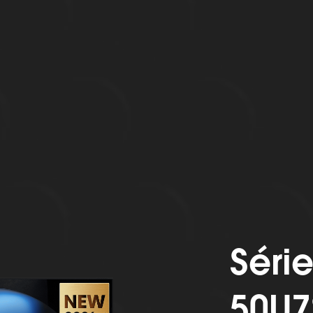
Séri
50U7