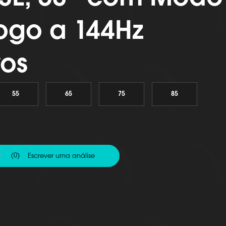
ogo a 144Hz
vos
55
65
75
85
(0)
Escrever uma análise