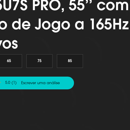
5U7S PRO, 55’’ com
 de Jogo a 165Hz
vos
65
75
85
5.0
(1)
Escrever uma análise