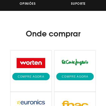
Reviews.
OPINIÕES
SUPORTE
Link
para
a
mesma
página.
Onde
comprar
COMPRE AGORA
COMPRE AGORA