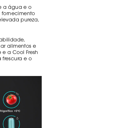
e a água e o
m fornecimento
elevada pureza,
tabilidade,
zar alimentos e
 e a Cool Fresh
frescura e o