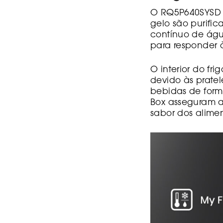
O RQ5P640SYSD i
gelo são purifi
contínuo de águ
para responder à
O interior do fr
devido às pratel
bebidas de forma
Box asseguram a
sabor dos alime