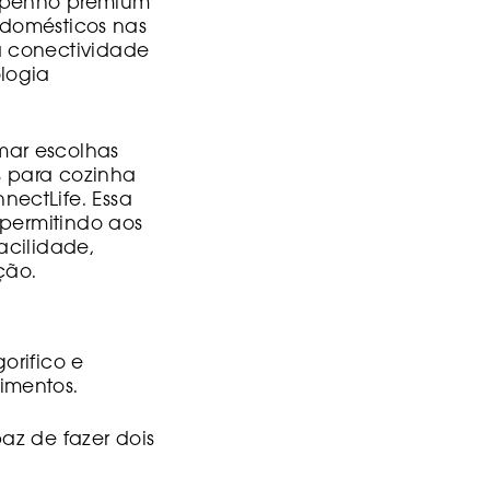
empenho premium
rodomésticos nas
a conectividade
logia
mar escolhas
s para cozinha
ectLife. Essa
 permitindo aos
acilidade,
ção.
gorifico e
limentos.
z de fazer dois