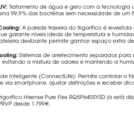
UV:
Tratamento de água e gelo com a tecnologia d
ina 99,9% das bactérias sem necessidade de um filt
Cooling:
A parede traseira do frigorifico é revestid
que garante níveis ideais de temperatura e humid
 prateleira deslizante permite ganhar espaço extra 
ooling:
Sistemas de arrefecimento separados para o 
 evitando a mistura de odores e mantendo a humi
e Inteligente (ConnectLife): Permite controlar o fri
 via smartphone, ajustar definições e receber dica
rigorífico Hisense Pure Flex RQ5P640SYSD já está di
PRVP desde 1.799€.