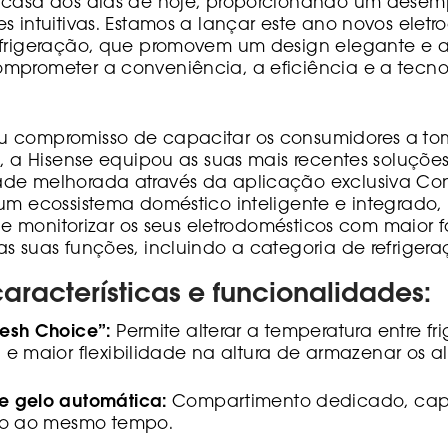
a casa dos dias de hoje, proporcionando um des
s intuitivas. Estamos a lançar este ano novos elet
efrigeração, que promovem um design elegante e 
mprometer a conveniência, a eficiência e a tecno
 compromisso de capacitar os consumidores a to
s, a Hisense equipou as suas mais recentes soluçõe
de melhorada através da aplicação exclusiva Conn
um ecossistema doméstico inteligente e integrado,
ir e monitorizar os seus eletrodomésticos com maior f
s suas funções, incluindo a categoria de refrigera
características e funcionalidades:
esh Choice”:
Permite alterar a temperatura entre fri
 e maior flexibilidade na altura de armazenar os a
 gelo automática:
Compartimento dedicado, capa
lo ao mesmo tempo.