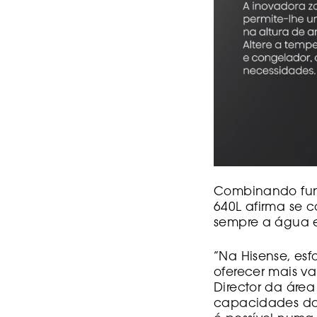
Combinando func
640L afirma se c
sempre a água e 
“Na Hisense, es
oferecer mais val
Director da área
capacidades das 