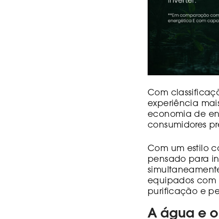
Com classificaç
experiência mai
economia de ene
consumidores p
Com um estilo c
pensado para i
simultaneamente 
equipados com m
purificação e p
A água e o