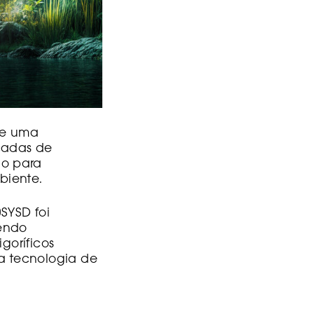
te uma
nçadas de
do para
biente.
SYSD foi
endo
goríficos
a tecnologia de