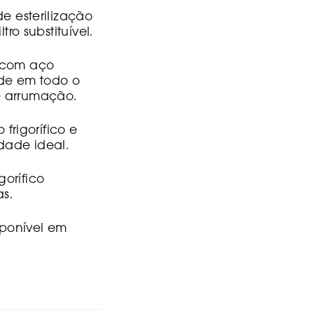
e esterilização
ro substituível.
a com aço
ade em todo o
de arrumação.
frigorífico e
dade ideal.
gorífico
s.
sponível em