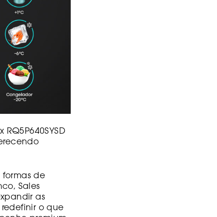
lex RQ5P640SYSD
ferecendo
o formas de
nco, Sales
expandir as
redefinir o que