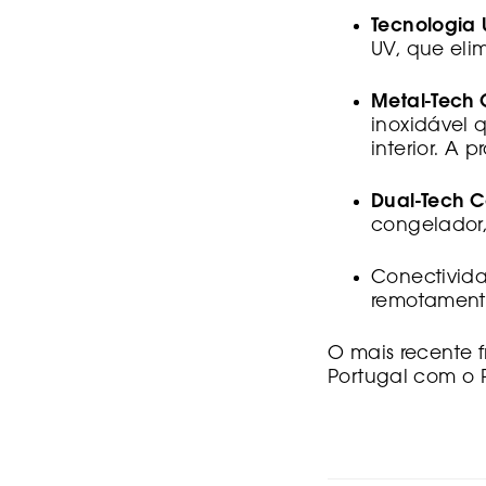
Tecnologia 
UV, que elim
Metal-Tech 
inoxidável 
interior. A
Dual-Tech C
congelador,
Conectividad
remotamente
O mais recente f
Portugal com o 