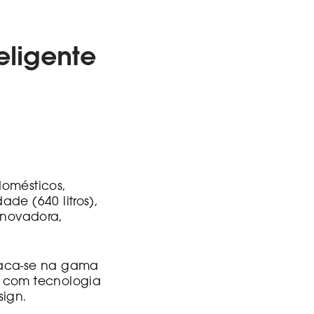
eligente
domésticos,
e (640 litros),
novadora,
taca-se na gama
s com tecnologia
sign.