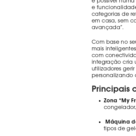
é possível num
e funcionalidade
categorias de r
em casa, sem co
avançada”.
Com base no seu
mais inteligente
com conectivida
integração cria 
utilizadores ger
personalizando a
Principais 
Zona “My Fr
congelador,
Máquina de
tipos de ge