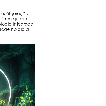
 refrigeração
râneo que se
ologia integrada
idade no dia a