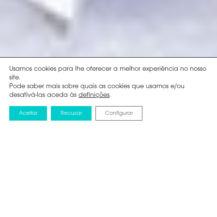
Usamos cookies para lhe oferecer a melhor experiência no nosso
site.
Pode saber mais sobre quais as cookies que usamos e/ou
desativá-las aceda às
definições
.
Aceitar
Recusar
Configurar
NOTICIAS
27 JUNHO 2023
Hi-Therma: a
revolução da
climatização chega a