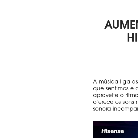
AUME
H
A música liga a
que sentimos e 
aproveite o rit
oferece os sons 
sonora incompar