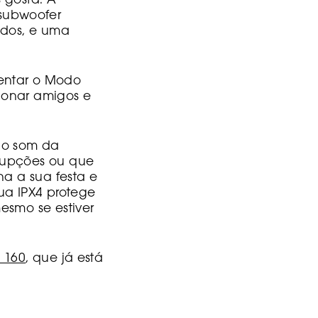
 gosta. A
subwoofer
idos, e uma
entar o Modo
ionar amigos e
 ao som da
rrupções ou que
na a sua festa e
gua IPX4 protege
esmo se estiver
 160
, que já está