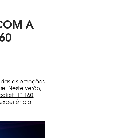
COM A
60
todas as emoções
e. Neste verão,
ocket HP 160
 experiência