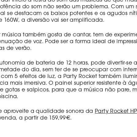
dar início à festa ao som das músicas de que mais
potência do som não serão um problema. Com um 
al se destacam os baixos potentes e os agudos nít
e 160W, a diversão vai ser amplificada.
r música também gosta de cantar, tem de experim
nuação de voz. Pode ser a forma ideal de impress
as de verão.
tonomia de bateria de 12 horas, pode divertir-se
metade do dia, sem ter de se preocupar com inte
 com 5 efeitos de luz, a Party Rocket também ilumi
cia mais imersiva. O painel superior resistente à á
e gotas e salpicos, para que a música não pare, m
iscina.
 e aproveite a qualidade sonora da
Party Rocket HP
venda, a partir de 159,99€.