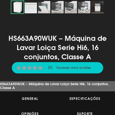
HS663A90WUK – Máquina de
Lavar Loiça Serie Hi6, 16
conjuntos, Classe A
(0)
Escrever uma análise
Sem
valor
de
classificação
HS663A90WUK – Máquina de Lavar Loiça Serie Hi6, 16 conjuntos,
Link
Classe A
para
a
mesma
GENERAL
ESPECIFICAÇÕES
página.
OPINIÕES
SUPORTE