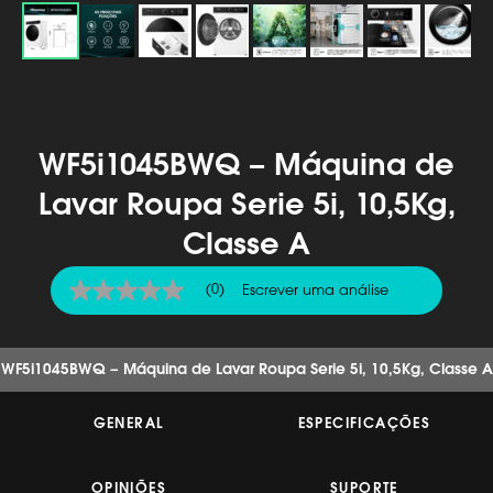
WF5i1045BWQ – Máquina de
Lavar Roupa Serie 5i, 10,5Kg,
Classe A
(0)
Escrever uma análise
Sem
valor
de
classificação
Link
WF5i1045BWQ – Máquina de Lavar Roupa Serie 5i, 10,5Kg, Classe A
para
a
mesma
GENERAL
ESPECIFICAÇÕES
página.
OPINIÕES
SUPORTE