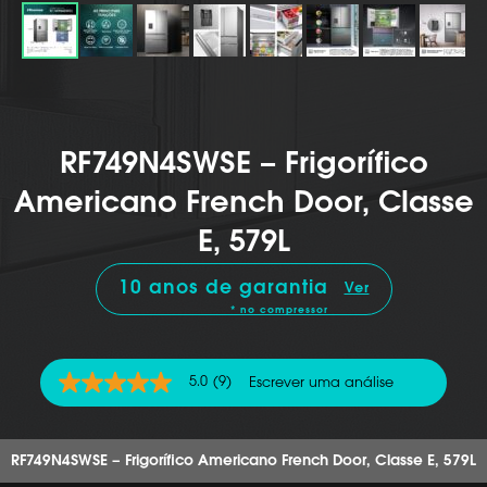
RF749N4SWSE – Frigorífico
Americano French Door, Classe
E, 579L
10 anos de garantia
Ver
* no compressor
5.0
(9)
Escrever uma análise
5.0
de
5
estrelas,
valor
RF749N4SWSE – Frigorífico Americano French Door, Classe E, 579L
médio