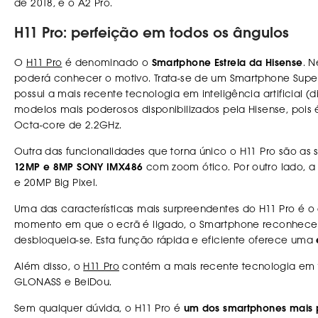
de 2018, e o A2 Pro.
H11 Pro: perfeição em todos os ângulos
O
H11 Pro
é denominado o
Smartphone Estrela da Hisense
. 
poderá conhecer o motivo. Trata-se de um Smartphone Supe
possui a mais recente tecnologia em inteligência artificial (
modelos mais poderosos disponibilizados pela Hisense, po
Octa-core de 2.2GHz.
Outra das funcionalidades que torna único o H11 Pro são as
12MP e 8MP SONY IMX486
com zoom ótico. Por outro lado, a
e 20MP Big Pixel.
Uma das características mais surpreendentes do H11 Pro é o
momento em que o ecrã é ligado, o Smartphone reconhece 1
desbloqueia-se. Esta função rápida e eficiente oferece uma
Além disso, o
H11 Pro
contém a mais recente tecnologia em
GLONASS e BeiDou.
Sem qualquer dúvida, o H11 Pro é
um dos smartphones mais 