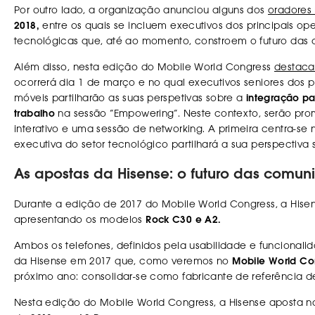
Por outro lado, a organização anunciou alguns dos
oradores 
2018,
entre os quais se incluem executivos dos principais o
tecnológicas que, até ao momento, constroem o futuro das
Além disso, nesta edição do Mobile World Congress
destaca
ocorrerá dia 1 de março e no qual executivos seniores dos
móveis partilharão as suas perspetivas sobre a
integração p
trabalho
na sessão “Empowering”. Neste contexto, serão pro
interativo e uma sessão de networking. A primeira centra-se
executiva do setor tecnológico partilhará a sua perspectiva s
As apostas da Hisense: o futuro das comu
Durante a edição de 2017 do Mobile World Congress, a Hisen
apresentando os modelos
Rock C30 e A2.
Ambos os telefones, definidos pela usabilidade e funcionali
da Hisense em 2017 que, como veremos no
Mobile World Co
próximo ano: consolidar-se como fabricante de referência 
Nesta edição do Mobile World Congress, a Hisense aposta no