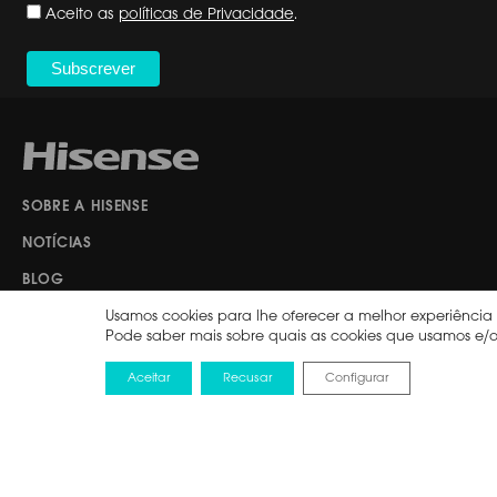
Aceito as
políticas de Privacidade
.
SOBRE A HISENSE
NOTÍCIAS
BLOG
Usamos cookies para lhe oferecer a melhor experiência n
TRABALHE COM A HISENSE
Pode saber mais sobre quais as cookies que usamos e/
CATÁLOGO PROJETORES LASER
Aceitar
Recusar
Configurar
CATÁLOGO RGB MINILED
MÁQUINAS DE LAVAR LOIÇA
CATÁLOGO HISENSE HVAC 2024/25