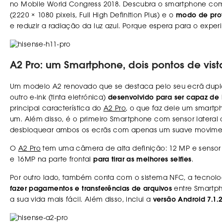
no Mobile World Congress 2018. Descubra o smartphone co
(2220 × 1080 pixels, Full High Definition Plus) e o
modo de pro
e reduzir a radiação da luz azul. Porque espera para o exper
A2 Pro: um Smartphone, dois pontos de vist
Um modelo A2 renovado que se destaca pelo seu ecrã dupl
outro e-ink (tinta eletrónica)
desenvolvido para ser capaz de 
principal característica do
A2 Pro
, o que faz dele um smart
um. Além disso, é o primeiro Smartphone com sensor lateral 
desbloquear ambos os ecrãs com apenas um suave movime
O
A2 Pro
tem uma câmera de alta definição: 12 MP e sensor
e 16MP na parte frontal
para tirar as melhores selfies
.
Por outro lado, também conta com o sistema NFC, a tecnolo
fazer pagamentos e transferências de arquivos
entre Smartph
a sua vida mais fácil. Além disso, inclui a
versão Android 7.1.