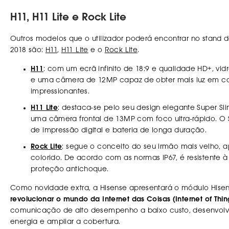
H11, H11 Lite e Rock Lite
Outros modelos que o utilizador poderá encontrar no stand 
2018 são:
H11
,
H11 Lite
e o
Rock Lite
.
H11
: com um ecrã infinito de 18:9 e qualidade HD+, vi
e uma câmera de 12MP capaz de obter mais luz em ca
impressionantes.
H11 Lite
: destaca-se pelo seu design elegante Super Slim
uma câmera frontal de 13MP com foco ultra-rápido. O
de impressão digital e bateria de longa duração.
Rock Lite
: segue o conceito do seu irmão mais velho, 
colorido. De acordo com as normas IP67, é resistente à
proteção antichoque.
Como novidade extra, a Hisense apresentará o módulo Hise
revolucionar o mundo da Internet das Coisas (Internet of Thin
comunicação de alto desempenho a baixo custo, desenvolv
energia e ampliar a cobertura.