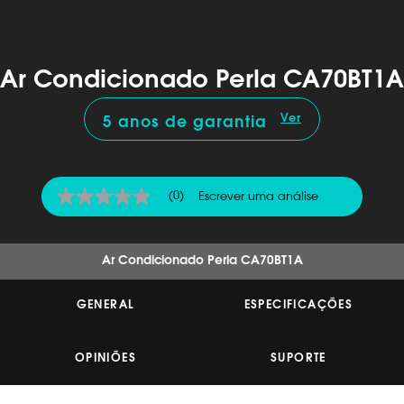
Ar Condicionado Perla CA70BT1A
Ver
5 anos de garantia
(0)
Escrever uma análise
Sem
valor
de
classificação
Link
Ar Condicionado Perla CA70BT1A
para
a
mesma
GENERAL
ESPECIFICAÇÕES
página.
OPINIÕES
SUPORTE