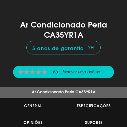
Ar Condicionado Perla
CA35YR1A
Ver
5 anos de garantia
(0)
Escrever uma análise
Sem
valor
de
classificação
Link
Ar Condicionado Perla CA35YR1A
para
a
mesma
GENERAL
ESPECIFICAÇÕES
página.
OPINIÕES
SUPORTE