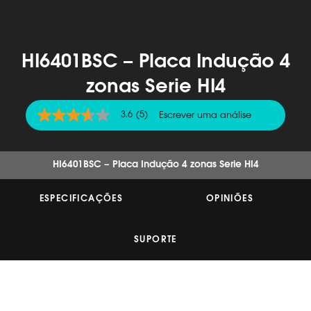
HI6401BSC – Placa Indução 4
zonas Serie HI4
3.6
(5)
Escrever uma análise
3.6
de
5
estrelas,
valor
HI6401BSC – Placa Indução 4 zonas Serie HI4
médio
de
classificação.
ESPECIFICAÇÕES
OPINIÕES
Read
5
Reviews.
SUPORTE
Link
para
a
mesma
página.