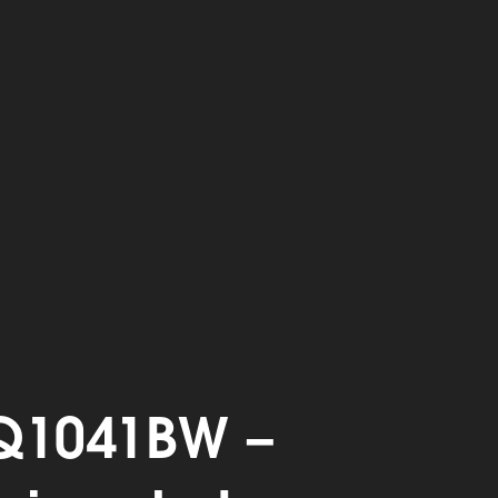
Q1041BW –