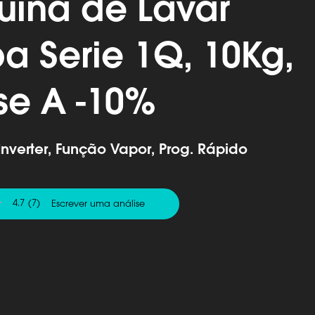
ina de Lavar
a Serie 1Q, 10Kg,
se A -10%
Inverter, Função Vapor, Prog. Rápido
4.7
(7)
Escrever uma análise