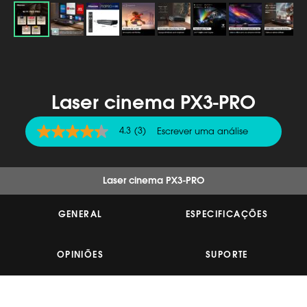
Laser cinema PX3-PRO
4.3
(3)
Escrever uma análise
4.3
de
5
estrelas,
valor
Laser cinema PX3-PRO
médio
de
classificação.
GENERAL
ESPECIFICAÇÕES
Read
3
Reviews.
OPINIÕES
SUPORTE
Link
para
a
mesma
página.