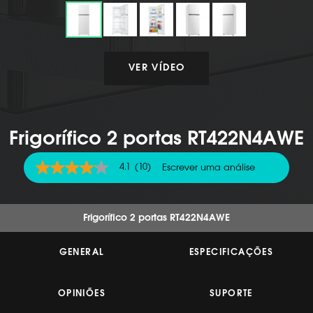
VER VÍDEO
Frigorífico 2 portas RT422N4AWE
4.1
(10)
Escrever uma análise
4.1
de
5
estrelas,
valor
Frigorífico 2 portas RT422N4AWE
médio
de
classificação.
GENERAL
ESPECIFICAÇÕES
Read
10
Reviews.
OPINIÕES
SUPORTE
Link
para