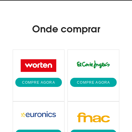
a
mesma
página.
Onde
comprar
COMPRE AGORA
COMPRE AGORA