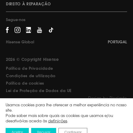
DIREITO À REPARAÇÃO
Segue-nos
Hisense Global
PORTUGAL
2026 © Copyright Hisense
Política de Privacidade
Condições de utilização
Política de cookies
Lei de Proteção de Dados da UE
Design by Pixelarte
Usamos cookies para lhe oferecer a melhor experiência no nosso
site.
Pode saber mais sobre quais as cookies que usamos e/ou
desativá-las aceda às
definições
.
Aceitar
Recusar
Configurar