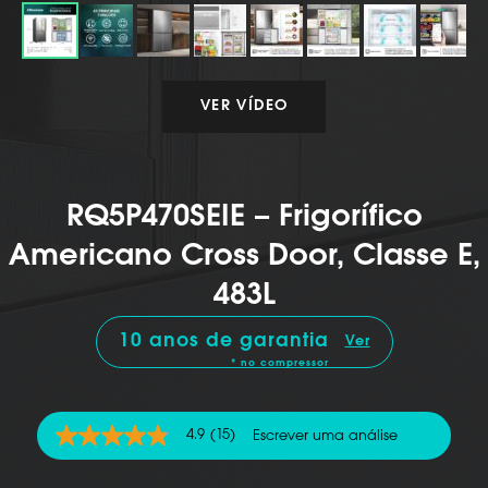
VER VÍDEO
RQ5P470SEIE – Frigorífico
Americano Cross Door, Classe E,
483L
10 anos de garantia
Ver
* no compressor
4.9
(15)
Escrever uma análise
4.9
de
5