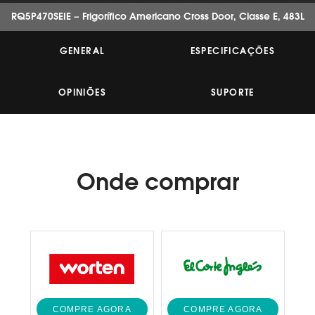
estrelas,
valor
RQ5P470SEIE – Frigorífico Americano Cross Door, Classe E, 483L
médio
de
classificação.
GENERAL
ESPECIFICAÇÕES
Read
15
Reviews.
OPINIÕES
SUPORTE
Link
para
a
mesma
página.
Onde
comprar
COMPRE AGORA
COMPRE AGORA