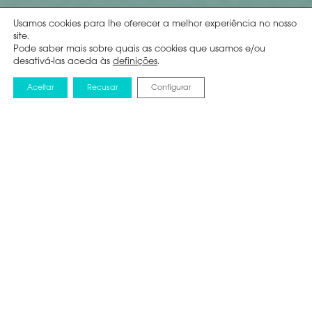
Usamos cookies para lhe oferecer a melhor experiência no nosso
site.
Pode saber mais sobre quais as cookies que usamos e/ou
desativá-las aceda às
definições
.
Aceitar
Recusar
Configurar
1. Selecione o seu
Produto
TELEVISORES
SÉRIE E7Q QLED SMART TV 85E7Q, 85’’ COM DOLBY VISION
& ATMOS