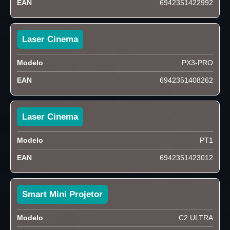
EAN
6942351422992
Laser Cinema
Modelo
PX3-PRO
EAN
6942351408262
Laser Cinema
Modelo
PT1
EAN
6942351423012
Smart Mini Projetor
Modelo
C2 ULTRA