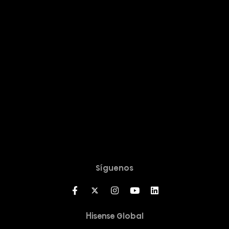
LAVADO Y SECADO
LAVAVAJILLAS
CLIMATIZACIÓN
SOPORTE
SERVICIO TÉCNICO
REGISTRO DE PRODUCTO
CONTACTO
Síguenos
Hisense Global