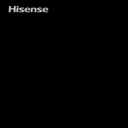
SOBRE HISENSE
NOTICIAS
BLOG
TRABAJO
TELEVISORES
LASER
PLACAS
HORNOS MULTIFUNCIÓN
FRIGORÍFICOS